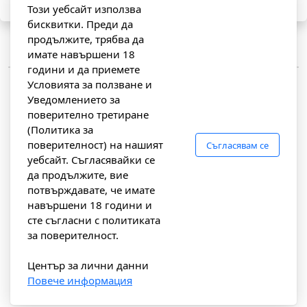
Този уебсайт използва
бисквитки. Преди да
продължите, трябва да
имате навършени 18
години и да приемете
Условията за ползване и
Уведомлението за
поверително третиране
(Политика за
поверителност) на нашият
Съгласявам се
уебсайт. Съгласявайки се
Богдая Винярд Естейт
да продължите, вие
с. Смочево, община Рила
потвърждавате, че имате
навършени 18 години и
сте съгласни с политиката
за поверителност.
Свържете се с нас
Център за лични данни
Повече информация
Copyright ©2021 Website Name, All rights reserved.