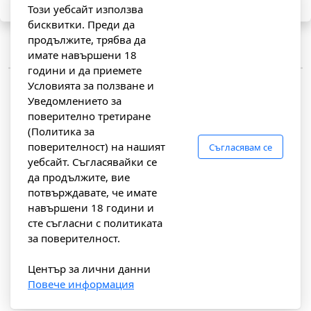
Този уебсайт използва
бисквитки. Преди да
продължите, трябва да
имате навършени 18
години и да приемете
Условията за ползване и
Уведомлението за
поверително третиране
(Политика за
поверителност) на нашият
Съгласявам се
уебсайт. Съгласявайки се
Богдая Винярд Естейт
да продължите, вие
с. Смочево, община Рила
потвърждавате, че имате
навършени 18 години и
сте съгласни с политиката
за поверителност.
Свържете се с нас
Център за лични данни
Повече информация
Copyright ©2021 Website Name, All rights reserved.