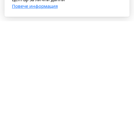
Повече информация
Богдая Винярд Естейт
с. Смочево, община Рила