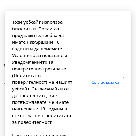
Добавяне към количката
Този уебсайт използва
бисквитки. Преди да
продължите, трябва да
имате навършени 18
години и да приемете
Условията за ползване и
Уведомлението за
Свързани продукти
поверително третиране
(Политика за
поверителност) на нашият
Съгласявам се
уебсайт. Съгласявайки се
да продължите, вие
потвърждавате, че имате
навършени 18 години и
сте съгласни с политиката
за поверителност.
Център за лични данни