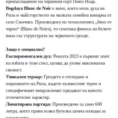
превъплъщение на червения сорт Пино Ноар.
Bogdaya Blanc de Noir
е вино, което носи духа на
Рила и майсторството на малката семейна винарна от
село Смочево. Произведено по технологията „бяло от
черно“ (Blanc de Noirs), то съчетава финеса на белите
вина със структурата на червеното грозде.
Защо е специално?
Експериментален дух:
Реколта 2023 е първият опит
на избата в този стил, целящ да улови максимална
свежест.
Уникален тероар:
Гроздето е отгледано в
подножието на Рила, където хълмистият терен и
специфичният микроклимат придават на виното
отличителен характер.
Лимитирана партида:
Произведени са само 600
литра, което прави всяка бутилка ценна находка за
ценителите.