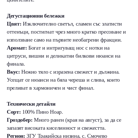
Дегустационни бележки
Цвят:
Изключително светъл, сламен със златисти
оттенъци, постигнат чрез много кратко пресоване и
използване само на първите необагрени фракции.
Аромат:
Богат и интригуващ нос с нотки на
цитруси, вишни и деликатни билкови нюанси на
финала.
Вкус:
Нежно тяло с изразена свежест и дължина.
Усещат се нюанси на бяла череша и слива, които
преливат в хармоничен и чист финал.
Технически детайли
Сорт:
100% Пино Ноар.
Гроздобер:
Много ранен (края на август), за да се
запазят високата киселинност и свежестта.
Регион:
ЗГУ Тракийска низина, с. Смочево